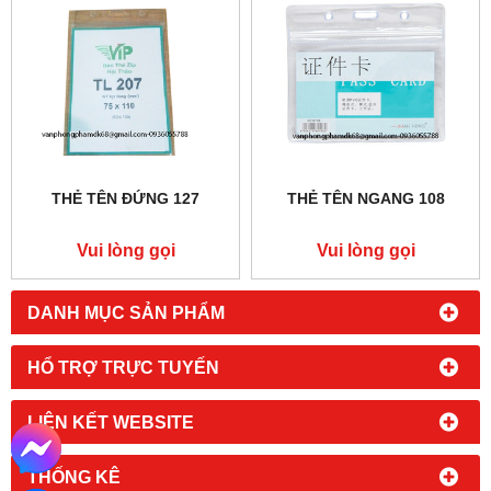
THẺ TÊN ĐỨNG 127
THẺ TÊN NGANG 108
Vui lòng gọi
Vui lòng gọi
DANH MỤC SẢN PHẨM
HỔ TRỢ TRỰC TUYẾN
LIÊN KẾT WEBSITE
THỐNG KÊ