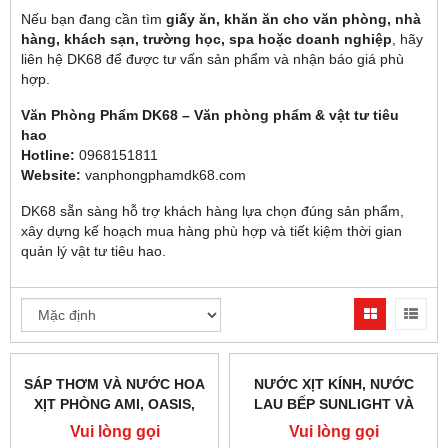
Nếu bạn đang cần tìm
giấy ăn, khăn ăn cho văn phòng, nhà
hàng, khách sạn, trường học, spa hoặc doanh nghiệp
, hãy
liên hệ DK68 để được tư vấn sản phẩm và nhận báo giá phù
hợp.
Văn Phòng Phẩm DK68 – Văn phòng phẩm & vật tư tiêu
hao
Hotline:
0968151811
Website:
vanphongphamdk68.com
DK68 sẵn sàng hỗ trợ khách hàng lựa chọn đúng sản phẩm,
xây dựng kế hoạch mua hàng phù hợp và tiết kiệm thời gian
quản lý vật tư tiêu hao.
SÁP THƠM VÀ NƯỚC HOA
NƯỚC XỊT KÍNH, NƯỚC
XỊT PHÒNG AMI, OASIS,
LAU BẾP SUNLIGHT VÀ
GLADE – ĐA DẠNG
GIFT – LÀM SẠCH NHANH,
Vui lòng gọi
Vui lòng gọi
HƯƠNG THƠM
TIỆN DỤNG