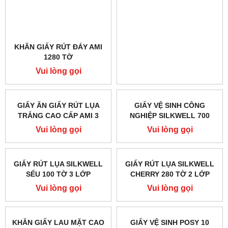
KHĂN GIẤY RÚT ĐÁY AMI
GIẤY VỆ SINH AMI 10
1280 TỜ
CUỘN,4 LỚP CAO CẤP
Vui lòng gọi
Vui lòng gọi
GIẤY ĂN GIẤY RÚT LỤA
GIẤY VỆ SINH CÔNG
TRẮNG CAO CẤP AMI 3
NGHIỆP SILKWELL 700
LỚP 600 TỜ
GRAM
Vui lòng gọi
Vui lòng gọi