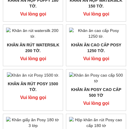
GIẤY RÚT ĐÁY TREO
KHĂN ĂN POSY CAO CẤP
TƯỜNG ĐA NĂNG POSY,
1KG, 2 LỚP (240X240)
1280 TỜ, 4 LỚP
Vui lòng gọi
Vui lòng gọi
KHĂN ĂN HỘP EMOS 180
KHĂN ĂN RÚT BLESSYOU
TỜ.
250 TỜ.
Vui lòng gọi
Vui lòng gọi
KHĂN ĂN HỘP BLESSYOU
KHĂN ĂN HỘP PULLPY
180 TỜ.
TRÀ XANH 100 TỜ.
Vui lòng gọi
Vui lòng gọi
KHĂN ĂN HỘP PUPPY 180
KHĂN ĂN HỘP WATERSILK
TỜ.
150 TỜ.
Vui lòng gọi
Vui lòng gọi