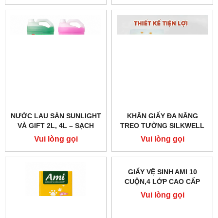
NƯỚC LAU SÀN SUNLIGHT
KHĂN GIẤY ĐA NĂNG
VÀ GIFT 2L, 4L – SẠCH
TREO TƯỜNG SILKWELL
SÀN, THƠM MÁT
450G 2 LỚP – GIẤY RÚT
Vui lòng gọi
Vui lòng gọi
ĐÁY CAO CẤP