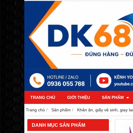
TRANG CHỦ
GIỚI THIỆU
SẢN PHẨM
Trang chủ
Sản phẩm
Khăn ăn, giấy vệ sinh, giay l
DANH MỤC SẢN PHẨM