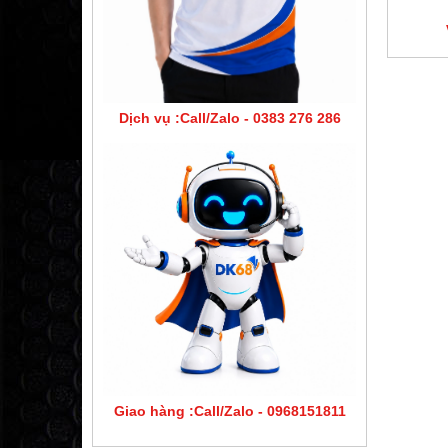
Dịch vụ :Call/Zalo - 0383 276 286
Giao hàng :Call/Zalo - 0968151811