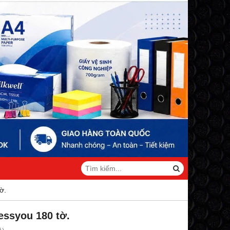
ờ.
essyou 180 tờ.