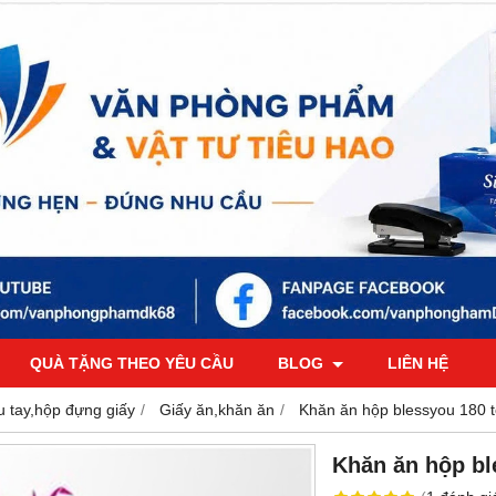
QUÀ TẶNG THEO YÊU CẦU
BLOG
LIÊN HỆ
au tay,hộp đựng giấy
Giấy ăn,khăn ăn
Khăn ăn hộp blessyou 180 t
Khăn ăn hộp bl