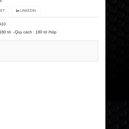
á
)
ET
LINKEDIN
A10
80 tờ. -Quy cách : 180 tờ /hộp