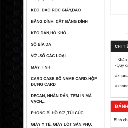
KÉO, DAO RỌC GIẤY,DAO
BĂNG DÍNH, CẮT BĂNG DÍNH
KEO DÁN,HỒ KHÔ
SỔ BÌA DA
CHI TI
VỞ -SỔ CÁC LOẠI
Khăn ă
-Quy c
MÁY TÍNH
#khana
CARD CASE-SỔ NAME CARD-HỘP
ĐỰNG CARD
#khana
DECAN, NHÃN DÁN, TEM IN MÃ
VẠCH,...
ĐÁNH
PHONG BÌ HỒ SƠ ,TÚI CÚC
Bình ch
GIẤY Y TẾ, GIẤY LÓT SẢN PHỤ,