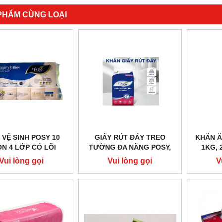
PHẨM CÙNG LOẠI
 VỆ SINH POSY 10
GIẤY RÚT ĐÁY TREO
KHĂN Ă
N 4 LỚP CÓ LÕI
TƯỜNG ĐA NĂNG POSY,
1KG, 
1280 TỜ, 4 LỚP
Vui lòng gọi
Vui lòng gọi
V