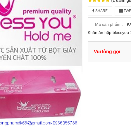
(
1
đánh gi
SHARE
TWE
Mã sản phẩm :
K
Khăn ăn hộp blessyou 1
Vui lòng gọi