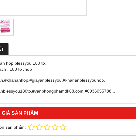
ẾT
n hộp blessyou 180 tờ.
ách : 180 tờ /hộp
n,#khananhop,#giayanblessyou,#khananblessyouhop,
nblessyou180to,#vanphongphamdk68.com,#0936055788,..
 GIÁ SẢN PHẨM
ọn sản phẩm: