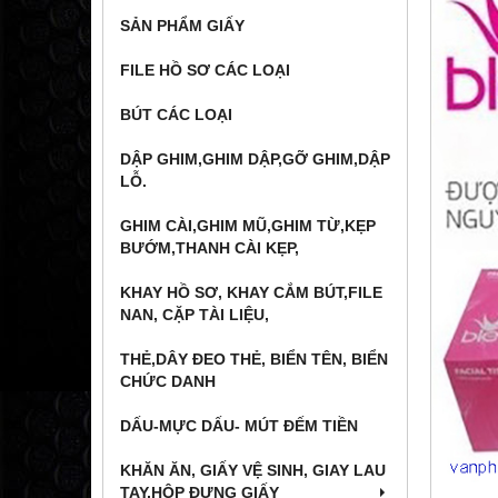
SẢN PHẨM GIẤY
FILE HỒ SƠ CÁC LOẠI
BÚT CÁC LOẠI
DẬP GHIM,GHIM DẬP,GỠ GHIM,DẬP
LỖ.
GHIM CÀI,GHIM MŨ,GHIM TỪ,KẸP
BƯỚM,THANH CÀI KẸP,
KHAY HỒ SƠ, KHAY CẮM BÚT,FILE
NAN, CẶP TÀI LIỆU,
THẺ,DÂY ĐEO THẺ, BIỂN TÊN, BIỂN
CHỨC DANH
DẤU-MỰC DẤU- MÚT ĐẾM TIỀN
KHĂN ĂN, GIẤY VỆ SINH, GIAY LAU
TAY,HỘP ĐỰNG GIẤY