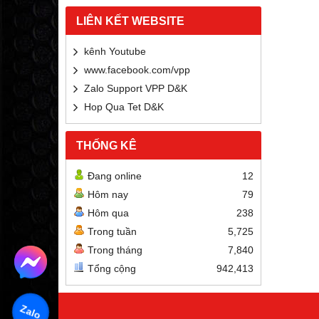
LIÊN KẾT WEBSITE
kênh Youtube
www.facebook.com/vpp
Zalo Support VPP D&K
Hop Qua Tet D&K
THỐNG KÊ
Đang online
12
Hôm nay
79
Hôm qua
238
Trong tuần
5,725
Trong tháng
7,840
Tổng cộng
942,413
Zalo