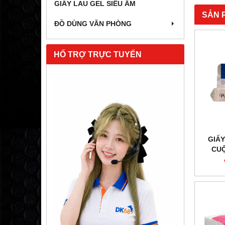
GIẤY LAU GEL SIÊU ÂM
SẢN 
ĐỒ DÙNG VĂN PHÒNG
HỔ TRỢ TRỰC TUYẾN
GIẤY
CUỘ