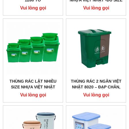
1280 TỜ
NHỰA VIỆT NHẬT -ĐỦ SIZE
: 60L, 100L
Vui lòng gọi
Vui lòng gọi
THÙNG RÁC LẬT NHIỀU
THÙNG RÁC 2 NGĂN VIỆT
SIZE NHỰA VIỆT NHẬT
NHẬT 8020 – ĐẠP CHÂN,
5,9,12,45LIT
PHÂN LOẠI RÁC TIỆN LỢI
Vui lòng gọi
Vui lòng gọi