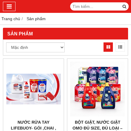
Trang chủ
Sản phẩm
SẢN PHẨM
NƯỚC RỬA TAY
BỘT GIẶT, NƯỚC GIẶT
LIFEBUOY- GÓI ,CHAI ,
OMO ĐỦ SIZE, ĐỦ LOẠI –