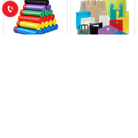
TÚI NILON CUỘN XÉ- ĐỦ
TÚI NILON CÁC MÀU , CÁC
SIZE -ĐỦ MÀU
SIZE -DÀY, BỀN , DAI
Vui lòng gọi
Vui lòng gọi
1
2
3
DANH MỤC SẢN PHẨM
HỔ TRỢ TRỰC TUYẾN
LIÊN KẾT WEBSITE