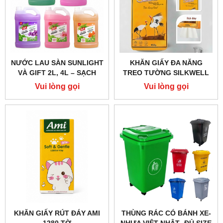
NƯỚC LAU SÀN SUNLIGHT
KHĂN GIẤY ĐA NĂNG
VÀ GIFT 2L, 4L – SẠCH
TREO TƯỜNG SILKWELL
SÀN, THƠM MÁT
450G 2 LỚP – GIẤY RÚT
Vui lòng gọi
Vui lòng gọi
ĐÁY CAO CẤP
KHĂN GIẤY RÚT ĐÁY AMI
THÙNG RÁC CÓ BÁNH XE-