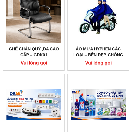
GHẾ CHÂN QUỲ ,DA CAO
ÁO MƯA HYPHEN CÁC
CẤP – GDK01
LOẠI – BỀN ĐẸP, CHỐNG
THẤM TỐT, TIỆN DỤNG
Vui lòng gọi
Vui lòng gọi