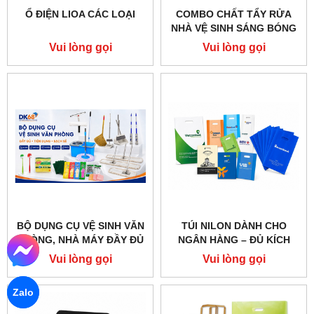
Ổ ĐIỆN LIOA CÁC LOẠI
COMBO CHẤT TẨY RỬA
NHÀ VỆ SINH SÁNG BÓNG
SẠCH SẼ- THƠM LÂU
Vui lòng gọi
Vui lòng gọi
BỘ DỤNG CỤ VỆ SINH VĂN
TÚI NILON DÀNH CHO
PHÒNG, NHÀ MÁY ĐẦY ĐỦ
NGÂN HÀNG – ĐỦ KÍCH
VÀ ĐỦ LOẠI
THƯỚC
Vui lòng gọi
Vui lòng gọi
Zalo