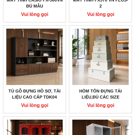
MÁY TÍNH CASIO FX-580VN
MÁY TÍNH FX570 VN PLUS-
ĐỦ MẪU
2
Vui lòng gọi
Vui lòng gọi
TỦ GỖ ĐỰNG HỒ SƠ, TÀI
HÒM TÔN ĐỰNG TÀI
LIỆU CAO CẤP TDK04
LIỆU,ĐỦ CÁC SIZE
-ĐDVP03
Vui lòng gọi
Vui lòng gọi