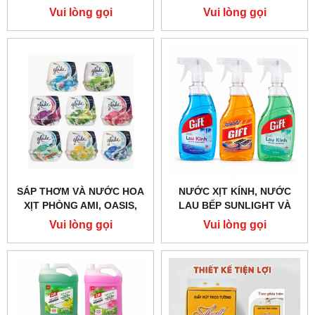
CAN -CHÍNH HÃNG GIÁ
GIẶT SẠCH, THƠM LÂU
Vui lòng gọi
Vui lòng gọi
TỐT
SÁP THƠM VÀ NƯỚC HOA
NƯỚC XỊT KÍNH, NƯỚC
XỊT PHÒNG AMI, OASIS,
LAU BẾP SUNLIGHT VÀ
GLADE – ĐA DẠNG
GIFT – LÀM SẠCH NHANH,
Vui lòng gọi
Vui lòng gọi
HƯƠNG THƠM
TIỆN DỤNG