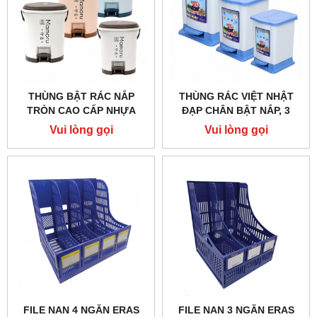
THÙNG BẬT RÁC NẮP
THÙNG RÁC VIỆT NHẬT
TRÒN CAO CẤP NHỰA
ĐẠP CHÂN BẬT NẮP, 3
VIỆT NHẬT ( 5L,8.5L,10L )
SIZE BÉ – TRUNG – ĐẠI
Vui lòng gọi
Vui lòng gọi
FILE NAN 4 NGĂN ERAS
FILE NAN 3 NGĂN ERAS