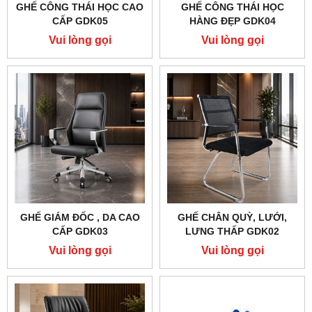
GHẾ CÔNG THÁI HỌC CAO
GHẾ CÔNG THÁI HỌC
CẤP GDK05
HÀNG ĐẸP GDK04
Vui lòng gọi
Vui lòng gọi
GHẾ GIÁM ĐỐC , DA CAO
GHẾ CHÂN QUỲ, LƯỚI,
CẤP GDK03
LƯNG THẤP GDK02
Vui lòng gọi
Vui lòng gọi