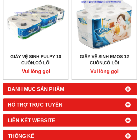
GIẤY VỆ SINH PULPY 10
GIẤY VỆ SINH EMOS 12
CUỘN,CÓ LÕI
CUỘN,CÓ LÕI
Vui lòng gọi
Vui lòng gọi
DANH MỤC SẢN PHẨM
HỔ TRỢ TRỰC TUYẾN
LIÊN KẾT WEBSITE
THỐNG KÊ