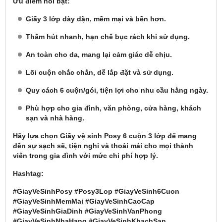
Ưu điểm nổi bật:
Giấy 3 lớp dày dặn, mềm mại và bền hơn.
Thấm hút nhanh, hạn chế bục rách khi sử dụng.
An toàn cho da, mang lại cảm giác dễ chịu.
Lõi cuộn chắc chắn, dễ lắp đặt và sử dụng.
Quy cách 6 cuộn/gói, tiện lợi cho nhu cầu hằng ngày.
Phù hợp cho gia đình, văn phòng, cửa hàng, khách
sạn và nhà hàng.
Hãy lựa chọn Giấy vệ sinh Posy 6 cuộn 3 lớp để mang
đến sự sạch sẽ, tiện nghi và thoải mái cho mọi thành
viên trong gia đình với mức chi phí hợp lý.
Hashtag:
#GiayVeSinhPosy #Posy3Lop #GiayVeSinh6Cuon
#GiayVeSinhMemMai #GiayVeSinhCaoCap
#GiayVeSinhGiaDinh #GiayVeSinhVanPhong
#GiayVeSinhNhaHang #GiayVeSinhKhachSan