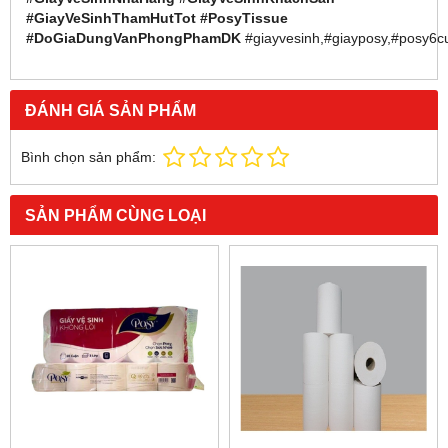
#GiayVeSinhThamHutTot #PosyTissue
#DoGiaDungVanPhongPhamDK
#giayvesinh,#giayposy,#posy6
ĐÁNH GIÁ SẢN PHẨM
Bình chọn sản phẩm:
SẢN PHẨM CÙNG LOẠI