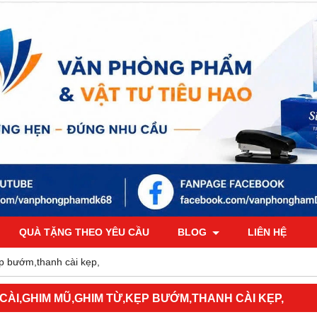
QUÀ TẶNG THEO YÊU CẦU
BLOG
LIÊN HỆ
p bướm,thanh cài kẹp,
 CÀI,GHIM MŨ,GHIM TỪ,KẸP BƯỚM,THANH CÀI KẸP,