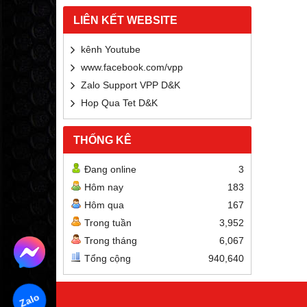
LIÊN KẾT WEBSITE
kênh Youtube
www.facebook.com/vpp
Zalo Support VPP D&K
Hop Qua Tet D&K
THỐNG KÊ
Đang online
3
Hôm nay
183
Hôm qua
167
Trong tuần
3,952
Trong tháng
6,067
Tổng cộng
940,640
Zalo