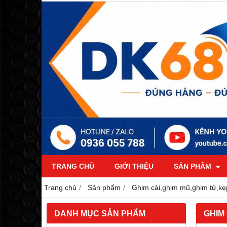
TRANG CHỦ
GIỚI THIỆU
SẢN PHẨM
Trang chủ
Sản phẩm
Ghim cài,ghim mũ,ghim từ,kẹ
DANH MỤC SẢN PHẨM
GHIM