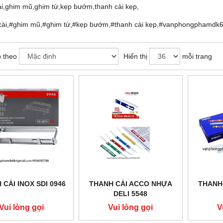
i,ghim mũ,ghim từ,kẹp bướm,thanh cài kẹp,
cài,#ghim mũ,#ghim từ,#kẹp bướm,#thanh cài kẹp,#vanphongphamdk
 theo
Hiển thị
mỗi trang
 CÀI INOX SDI 0946
THANH CÀI ACCO NHỰA
THANH
DELI 5548
Vui lòng gọi
Vui lòng gọi
V