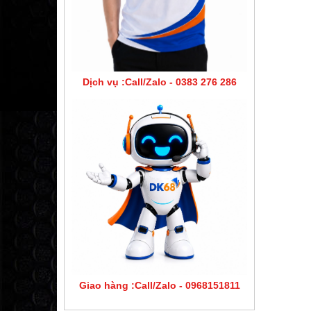
Dịch vụ :Call/Zalo - 0383 276 286
Giao hàng :Call/Zalo - 0968151811