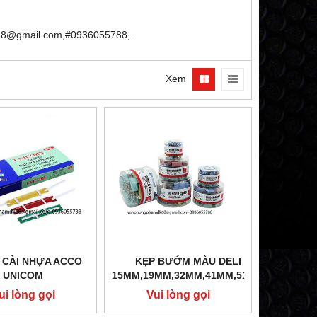
68@gmail.com,#0936055788,..
Xem
 CÀI NHỰA ACCO
KẸP BƯỚM MÀU DELI
UNICOM
15MM,19MM,32MM,41MM,51MM
ui lòng gọi
Vui lòng gọi