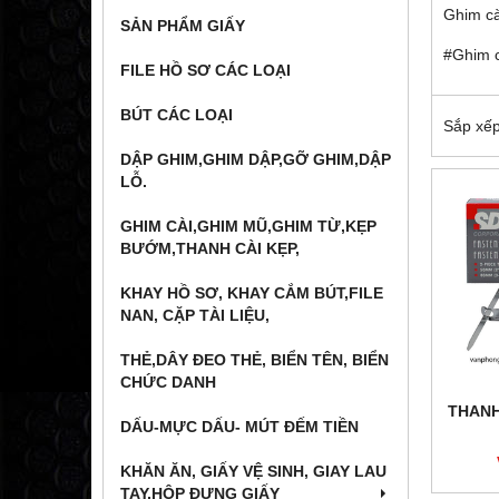
Ghim cà
SẢN PHẨM GIẤY
#Ghim 
FILE HỒ SƠ CÁC LOẠI
BÚT CÁC LOẠI
Sắp xếp
DẬP GHIM,GHIM DẬP,GỠ GHIM,DẬP
LỖ.
GHIM CÀI,GHIM MŨ,GHIM TỪ,KẸP
BƯỚM,THANH CÀI KẸP,
KHAY HỒ SƠ, KHAY CẮM BÚT,FILE
NAN, CẶP TÀI LIỆU,
THẺ,DÂY ĐEO THẺ, BIỂN TÊN, BIỂN
CHỨC DANH
THANH
DẤU-MỰC DẤU- MÚT ĐẾM TIỀN
KHĂN ĂN, GIẤY VỆ SINH, GIAY LAU
TAY,HỘP ĐỰNG GIẤY