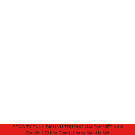
CÔNG TY TNHH DỊCH VỤ THƯƠNG MẠI D&K VIỆT NAM
Địa chỉ: 120 Kim Giang -Hoàng Mai -Hà Nội