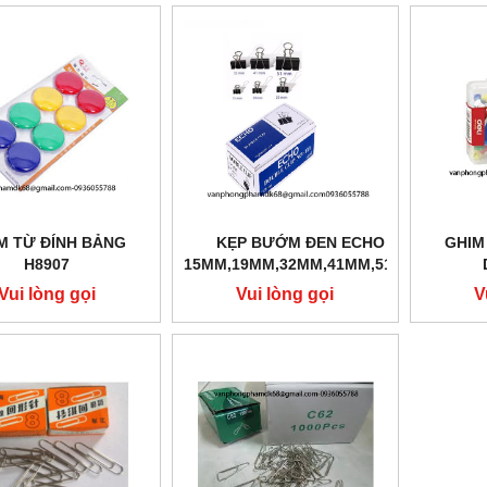
M TỪ ĐÍNH BẢNG
KẸP BƯỚM ĐEN ECHO
GHIM
H8907
15MM,19MM,32MM,41MM,51MM
Vui lòng gọi
Vui lòng gọi
V