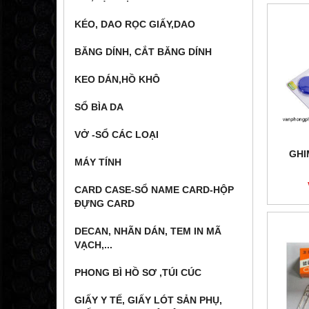
KÉO, DAO RỌC GIẤY,DAO
BĂNG DÍNH, CẮT BĂNG DÍNH
KEO DÁN,HỒ KHÔ
SỔ BÌA DA
VỞ -SỔ CÁC LOẠI
GHI
MÁY TÍNH
CARD CASE-SỔ NAME CARD-HỘP
ĐỰNG CARD
DECAN, NHÃN DÁN, TEM IN MÃ
VẠCH,...
PHONG BÌ HỒ SƠ ,TÚI CÚC
GIẤY Y TẾ, GIẤY LÓT SẢN PHỤ,