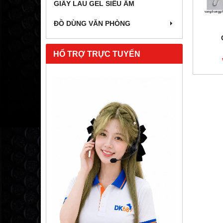
GIẤY LAU GEL SIÊU ÂM
ĐỒ DÙNG VĂN PHÒNG
HỔ TRỢ TRỰC TUYẾN