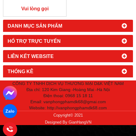
Vui lòng gọi
DANH MỤC SẢN PHẨM
HỔ TRỢ TRỰC TUYẾN
LIÊN KẾT WEBSITE
THỐNG KÊ
CÔNG TY TNHH DỊCH VỤ THƯƠNG MẠI D&K VIỆT NAM
Địa chỉ: 120 Kim Giang -Hoàng Mai -Hà Nội
Điện thoại: 0968 15 18 11
Email: vanphongphamdk68@gmai.com
Website:
http://vanphongphamdk68.com
Zalo
Copyright© 2021
Designed By
GianHangVN