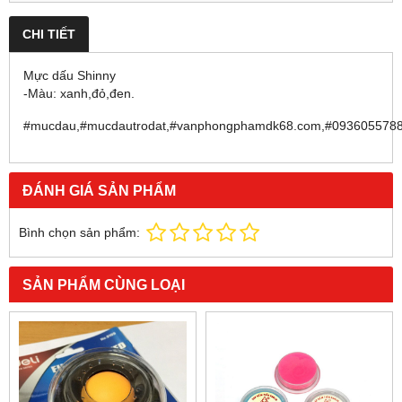
CHI TIẾT
Mực dấu Shinny
-Màu: xanh,đỏ,đen.
#mucdau,#mucdautrodat,#vanphongphamdk68.com,#0936055788,
ĐÁNH GIÁ SẢN PHẨM
Bình chọn sản phẩm:
SẢN PHẨM CÙNG LOẠI