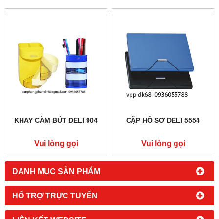
KHAY CẮM BÚT DELI 904
CẶP HỒ SƠ DELI 5554
Vui lòng gọi
Vui lòng gọi
DANH MỤC SẢN PHẨM
HỔ TRỢ TRỰC TUYẾN