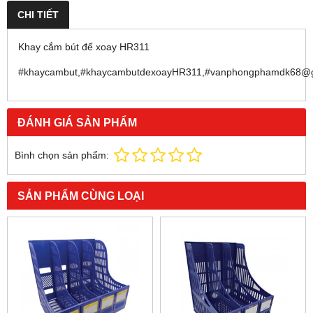
CHI TIẾT
Khay cắm bút đế xoay HR311
#khaycambut,#khaycambutdexoayHR311,#vanphongphamdk68@gm
ĐÁNH GIÁ SẢN PHẨM
Bình chọn sản phẩm:
SẢN PHẨM CÙNG LOẠI