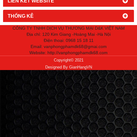
LIÊN KẾT WEBSITE
THỐNG KÊ
CÔNG TY TNHH DỊCH VỤ THƯƠNG MẠI D&K VIỆT NAM
Địa chỉ: 120 Kim Giang -Hoàng Mai -Hà Nội
Điện thoại: 0968 15 18 11
Email: vanphongphamdk68@gmai.com
Website:
http://vanphongphamdk68.com
Copyright© 2021
Designed By
GianHangVN