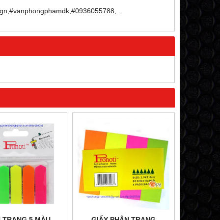
esign,#vanphongphamdk,#0936055788,..
 TRANG 5 MÀU
GIẤY PHÂN TRANG