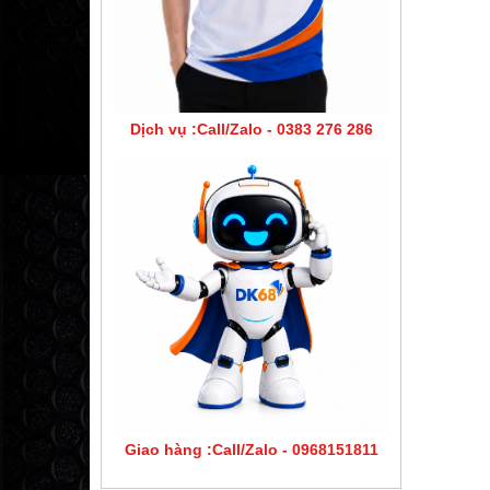
Dịch vụ :Call/Zalo - 0383 276 286
Giao hàng :Call/Zalo - 0968151811