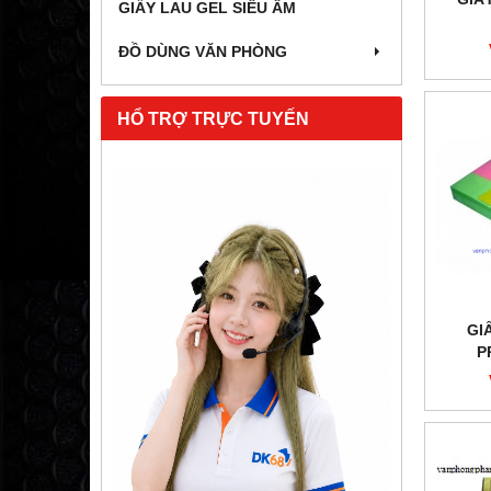
GIẤY LAU GEL SIÊU ÂM
ĐỒ DÙNG VĂN PHÒNG
HỔ TRỢ TRỰC TUYẾN
GI
P