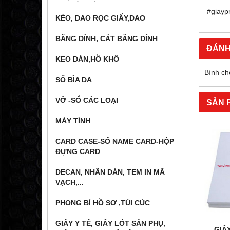
#giayp
KÉO, DAO RỌC GIẤY,DAO
BĂNG DÍNH, CẮT BĂNG DÍNH
ĐÁNH
KEO DÁN,HỒ KHÔ
Bình ch
SỔ BÌA DA
VỞ -SỔ CÁC LOẠI
SẢN 
MÁY TÍNH
CARD CASE-SỔ NAME CARD-HỘP
ĐỰNG CARD
DECAN, NHÃN DÁN, TEM IN MÃ
VẠCH,...
PHONG BÌ HỒ SƠ ,TÚI CÚC
GIẤY Y TẾ, GIẤY LÓT SẢN PHỤ,
GIẤ