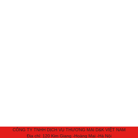
CÔNG TY TNHH DỊCH VỤ THƯƠNG MẠI D&K VIỆT NAM
Địa chỉ: 120 Kim Giang -Hoàng Mai -Hà Nội