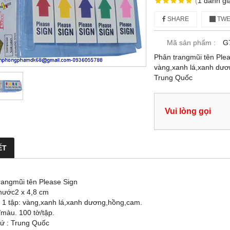
(
1
đánh gi
SHARE
TWE
Mã sản phẩm :
G7
Phân trangmũi tên Plea
vàng,xanh lá,xanh dươn
Trung Quốc
Vui lòng gọi
ẾT
rangmũi tên Please Sign
thước2 x 4,8 cm
 1 tập: vàng,xanh lá,xanh dương,hồng,cam.
/màu. 100 tờ/tập.
xứ : Trung Quốc