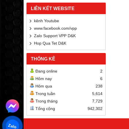
LIÊN KẾT WEBSITE
kênh Youtube
www.facebook.com/vpp
Zalo Support VPP D&K
Hop Qua Tet D&K
THỐNG KÊ
Đang online
2
Hôm nay
6
Hôm qua
238
Trong tuần
5,614
Trong tháng
7,729
Tổng cộng
942,302
Zalo