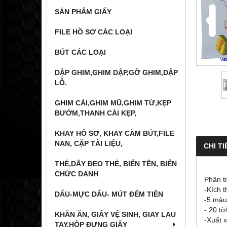
SẢN PHẨM GIẤY
FILE HỒ SƠ CÁC LOẠI
BÚT CÁC LOẠI
DẬP GHIM,GHIM DẬP,GỠ GHIM,DẬP
LỖ.
GHIM CÀI,GHIM MŨ,GHIM TỪ,KẸP
BƯỚM,THANH CÀI KẸP,
KHAY HỒ SƠ, KHAY CẮM BÚT,FILE
NAN, CẶP TÀI LIỆU,
CHI TI
THẺ,DÂY ĐEO THẺ, BIỂN TÊN, BIỂN
CHỨC DANH
Phân t
-Kích 
DẤU-MỰC DẤU- MÚT ĐẾM TIỀN
-5 màu
- 20 tờ
KHĂN ĂN, GIẤY VỆ SINH, GIAY LAU
-Xuất 
TAY,HỘP ĐỰNG GIẤY