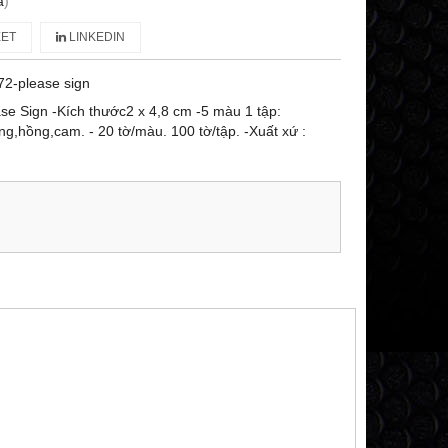
á
)
ET
LINKEDIN
2-please sign
se Sign -Kích thước2 x 4,8 cm -5 màu 1 tập:
g,hồng,cam. - 20 tờ/màu. 100 tờ/tập. -Xuất xứ :