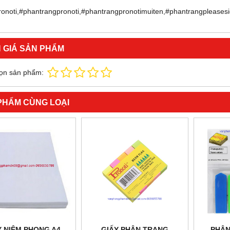
ronoti,#phantrangpronoti,#phantrangpronotimuiten,#phantrangpleas
 GIÁ SẢN PHẨM
ọn sản phẩm:
PHẨM CÙNG LOẠI
Y NIÊM PHONG A4
GIẤY PHÂN TRANG
PHÂN