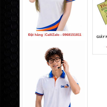
Đặt hàng :Call/Zalo - 0968151811
GIẤY 